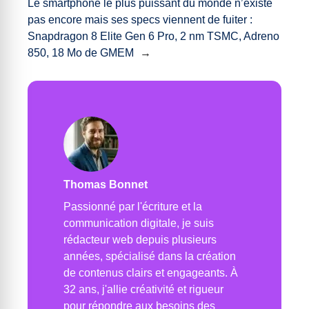
Le smartphone le plus puissant du monde n’existe
pas encore mais ses specs viennent de fuiter :
Snapdragon 8 Elite Gen 6 Pro, 2 nm TSMC, Adreno
850, 18 Mo de GMEM
→
Thomas Bonnet
Passionné par l'écriture et la
communication digitale, je suis
rédacteur web depuis plusieurs
années, spécialisé dans la création
de contenus clairs et engageants. À
32 ans, j'allie créativité et rigueur
pour répondre aux besoins des