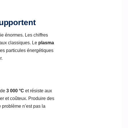
upportent
gie énormes. Les chiffres
iaux classiques. Le
plasma
les particules énergétiques
r.
à de
3 000 °C
et résiste aux
iner et coûteux. Produire des
 problème n’est pas la