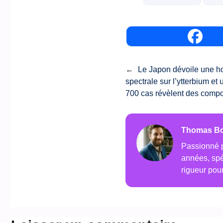
←
Le Japon dévoile une ho
spectrale sur l’ytterbium et 
700 cas révèlent des compo
Thomas B
Passionné pa
années, spéc
rigueur pou