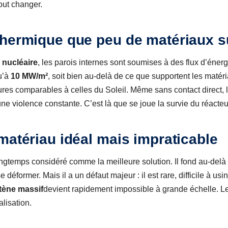
tout changer.
thermique que peu de matériaux s
 nucléaire
, les parois internes sont soumises à des flux d’éner
u’à
10 MW/m²
, soit bien au-delà de ce que supportent les matér
ures comparables à celles du Soleil. Même sans contact direct, 
ne violence constante. C’est là que se joue la survie du réacteu
matériau idéal mais impraticable
ngtemps considéré comme la meilleure solution. Il fond au-del
déformer. Mais il a un défaut majeur : il est rare, difficile à us
tène massif
devient rapidement impossible à grande échelle. Le
alisation.