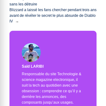
sans les détruire
Blizzard a laissé les fans chercher pendant trois ans
avant de révéler le secret le plus absurde de Diablo
IV
→
Saïd LARIBI
Responsable du site Technologie &
science magazine electronique, il
suit la tech au quotidien avec une
obsession : comprendre ce qu’il y a
derrière les annonces, des
composants jusqu’aux usages.