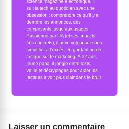
science magazine electronique, il
suit la tech au quotidien avec une
obsession : comprendre ce qu’il y a
derrière les annonces, des
composants jusqu’aux usages.
Passionné par l’IA (et ses impacts
très concrets), il aime vulgariser sans
simplifier à l’excès, en gardant un œil
critique sur le marketing. À 32 ans,
jeune papa, il jongle entre tests,
veille et décryptages pour aider les
lecteurs à voir plus clair dans le bruit
Laisser un commentaire