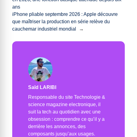
ans
iPhone pliable septembre 2026 : Apple découvre
que maîtriser la production en série relève du
cauchemar industriel mondial
→
Saïd LARIBI
Responsable du site Technologie &
science magazine electronique, il
suit la tech au quotidien avec une
obsession : comprendre ce qu’il y a
derrière les annonces, des
composants jusqu’aux usages.