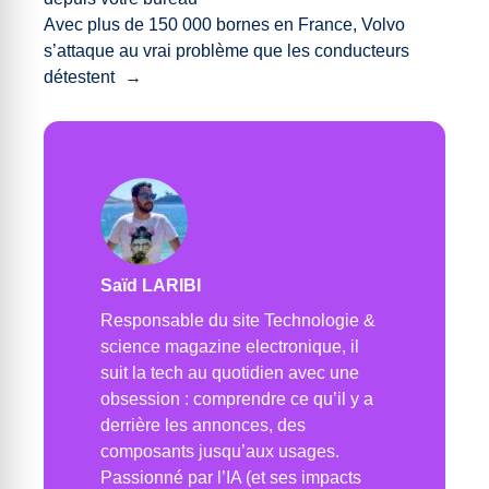
Avec plus de 150 000 bornes en France, Volvo
s’attaque au vrai problème que les conducteurs
détestent
→
Saïd LARIBI
Responsable du site Technologie &
science magazine electronique, il
suit la tech au quotidien avec une
obsession : comprendre ce qu’il y a
derrière les annonces, des
composants jusqu’aux usages.
Passionné par l’IA (et ses impacts