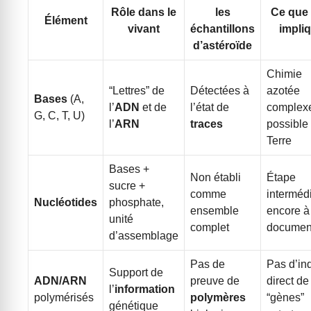
Rôle dans le
les
Ce que 
Élément
vivant
échantillons
impli
d’astéroïde
Chimie
“Lettres” de
Détectées à
azotée
Bases
(A,
l’
ADN
et de
l’état de
complex
G, C, T, U)
l’
ARN
traces
possible
Terre
Bases +
Non établi
Étape
sucre +
comme
interméd
Nucléotides
phosphate,
ensemble
encore à
unité
complet
documen
d’assemblage
Pas de
Pas d’in
Support de
ADN/ARN
preuve de
direct de
l’
information
polymérisés
polymères
“gènes”
génétique