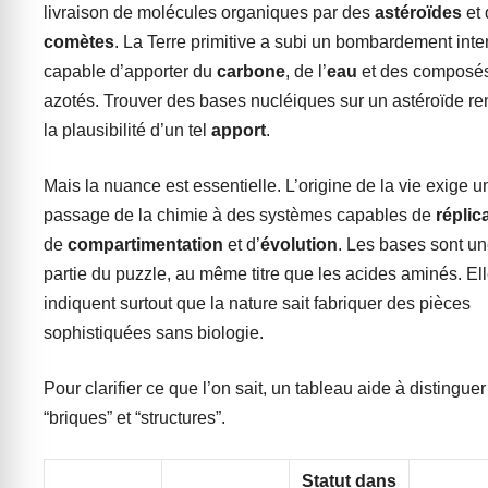
livraison de molécules organiques par des
astéroïdes
et 
comètes
. La Terre primitive a subi un bombardement inte
capable d’apporter du
carbone
, de l’
eau
et des composé
azotés. Trouver des bases nucléiques sur un astéroïde re
la plausibilité d’un tel
apport
.
Mais la nuance est essentielle. L’origine de la vie exige u
passage de la chimie à des systèmes capables de
réplic
de
compartimentation
et d’
évolution
. Les bases sont u
partie du puzzle, au même titre que les acides aminés. El
indiquent surtout que la nature sait fabriquer des pièces
sophistiquées sans biologie.
Pour clarifier ce que l’on sait, un tableau aide à distinguer
“briques” et “structures”.
Statut dans