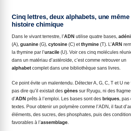
Cinq lettres, deux alphabets, une même
histoire chimique
Dans le vivant terrestre, l’
ADN
utilise quatre bases,
adén
(A),
guanine
(G),
cytosine
(C) et
thymine
(T). L’
ARN
rem
la thymine par l’
uracile
(U). Voir ces cinq molécules réuni
dans un matériau d’astéroïde, c’est comme retrouver un
alphabet
complet dans une bibliothèque sans livres.
Ce point évite un malentendu. Détecter A, G, C, T et U ne
pas dire qu’il existait des
gènes
sur Ryugu, ni des fragme
d’
ADN
prêts à l’emploi. Les bases sont des
briques
, pas
textes. Pour obtenir un polymère comme l’ADN, il faut d’a
éléments, des sucres, des phosphates, puis des conditio
favorables à l’
assemblage
.