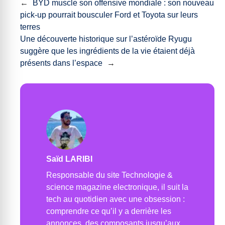
←
BYD muscle son offensive mondiale : son nouveau
pick-up pourrait bousculer Ford et Toyota sur leurs
terres
Une découverte historique sur l’astéroïde Ryugu
suggère que les ingrédients de la vie étaient déjà
présents dans l’espace
→
Saïd LARIBI
Responsable du site Technologie &
science magazine electronique, il suit la
tech au quotidien avec une obsession :
comprendre ce qu’il y a derrière les
annonces, des composants jusqu’aux