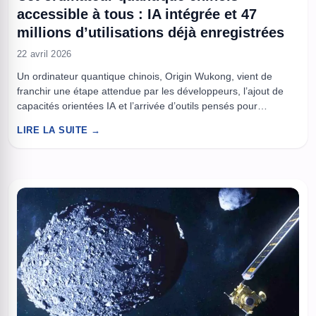
accessible à tous : IA intégrée et 47
millions d’utilisations déjà enregistrées
22 avril 2026
Un ordinateur quantique chinois, Origin Wukong, vient de
franchir une étape attendue par les développeurs, l’ajout de
capacités orientées IA et l’arrivée d’outils pensés pour
simplifier l’accès au calcul quantique. Le système, présenté
LIRE LA SUITE →
comme la troisième génération de machine supraconductrice
développée en Chine, est associé à une série de services
visant à rapprocher le quantique ...