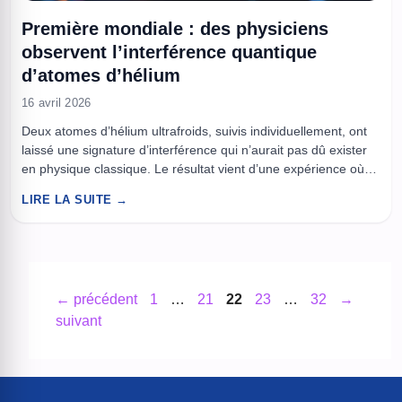
Première mondiale : des physiciens
observent l’interférence quantique
d’atomes d’hélium
16 avril 2026
Deux atomes d’hélium ultrafroids, suivis individuellement, ont
laissé une signature d’interférence qui n’aurait pas dû exister
en physique classique. Le résultat vient d’une expérience où
des paires d’atomes d’hélium en mouvement ont été mises
LIRE LA SUITE →
dans un état de superposition, puis recombinées pour faire
apparaître une figure d’interférence quantique. Le signal est
suffisamment net pour soutenir ...
Page
Page
Page
Page
Page
←
précédent
1
…
21
22
23
…
32
→
suivant