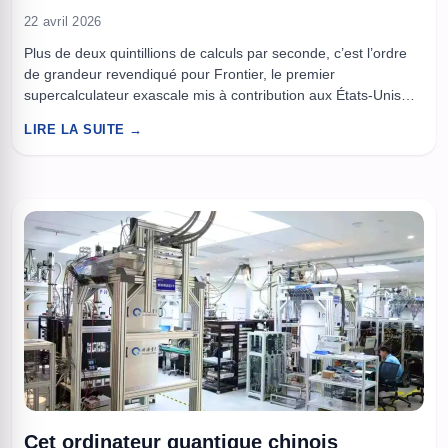
22 avril 2026
Plus de deux quintillions de calculs par seconde, c’est l’ordre
de grandeur revendiqué pour Frontier, le premier
supercalculateur exascale mis à contribution aux États-Unis
pour attaquer un casse-tête central de la physique, la
LIRE LA SUITE →
turbulence magnétique des plasmas. L’idée est simple sur le
papier, et redoutable dans la pratique, reproduire
numériquement le chaos d’un gaz ionisé ...
Cet ordinateur quantique chinois