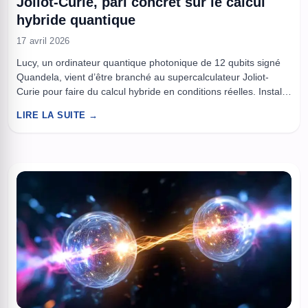
Joliot-Curie, pari concret sur le calcul
hybride quantique
17 avril 2026
Lucy, un ordinateur quantique photonique de 12 qubits signé
Quandela, vient d’être branché au supercalculateur Joliot-
Curie pour faire du calcul hybride en conditions réelles. Installé
au Très Grand Centre de Calcul (TGCC), près de Paris, le
LIRE LA SUITE →
système s’insère dans une logique simple, arrêter de parler
“quantique” comme d’un objet de laboratoire et le connecter à
...