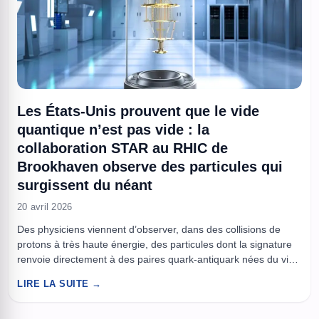
Les États-Unis prouvent que le vide
quantique n’est pas vide : la
collaboration STAR au RHIC de
Brookhaven observe des particules qui
surgissent du néant
20 avril 2026
Des physiciens viennent d’observer, dans des collisions de
protons à très haute énergie, des particules dont la signature
renvoie directement à des paires quark-antiquark nées du vide
quantique. Le résultat, obtenu au Relativistic Heavy Ion
LIRE LA SUITE →
Collider de Brookhaven par la collaboration STAR, apporte une
preuve expérimentale rare d’un mécanisme longtemps décrit