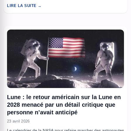
au plomb non nucléaire capable de générer de l’électricité, un
LIRE LA SUITE →
démonstrateur pool-type pensé pour reproduire à échelle
réaliste le comportement thermo-hydraulique des futurs
réacteurs rapides refroidis au plomb. ...
Lune : le retour américain sur la Lune en
2028 menacé par un détail critique que
personne n’avait anticipé
23 avril 2026
Le calendrier de la NASA pour refaire marcher des astronautes