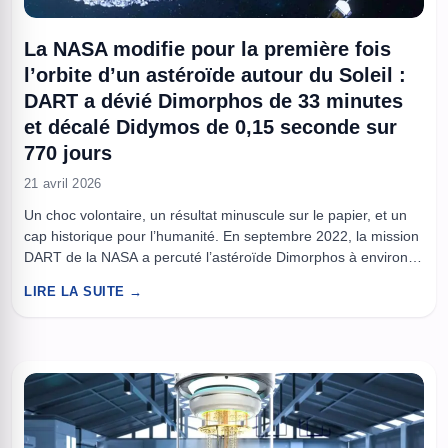
La NASA modifie pour la première fois
l’orbite d’un astéroïde autour du Soleil :
DART a dévié Dimorphos de 33 minutes
et décalé Didymos de 0,15 seconde sur
770 jours
21 avril 2026
Un choc volontaire, un résultat minuscule sur le papier, et un
cap historique pour l’humanité. En septembre 2022, la mission
DART de la NASA a percuté l’astéroïde Dimorphos à environ
14 000 mph pour tester une technique de déviation. On savait
LIRE LA SUITE →
déjà que l’impact avait raccourci l’orbite de Dimorphos autour
de Didymos d’environ 33 minutes, ...