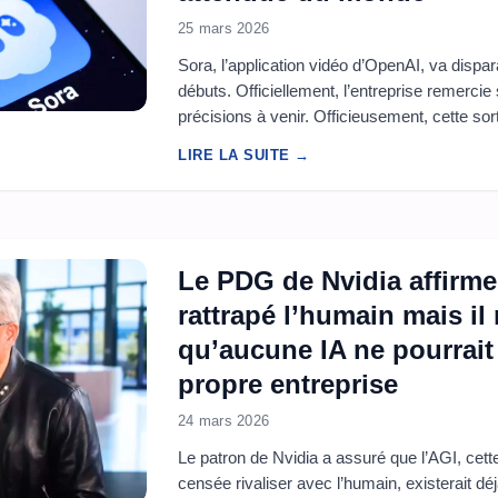
25 mars 2026
Sora, l’application vidéo d’OpenAI, va disp
débuts. Officiellement, l’entreprise remerci
précisions à venir. Officieusement, cette sor
collision de trois forces devenues impossibles
LIRE LA SUITE →
la méfiance d’Hollywood et l’échec d’un par
Sora ...
Le PDG de Nvidia affirme 
rattrapé l’humain mais il
qu’aucune IA ne pourrait
propre entreprise
24 mars 2026
Le patron de Nvidia a assuré que l’AGI, cette 
censée rivaliser avec l’humain, existerait dé