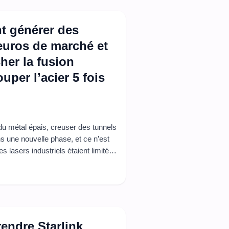
t générer des
’euros de marché et
cher la fusion
uper l’acier 5 fois
u métal épais, creuser des tunnels
ans une nouvelle phase, et ce n’est
s lasers industriels étaient limités
’hui, ces contraintes disparaissent
t les 100 kilowatts, l’industrie
rendre Starlink