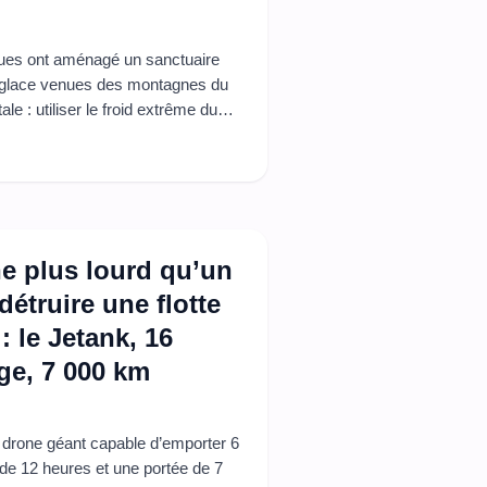
iques ont aménagé un sanctuaire
e glace venues des montagnes du
le : utiliser le froid extrême du
iècles, des archives climatiques
À première vue, ...
e plus lourd qu’un
étruire une flotte
: le Jetank, 16
ge, 7 000 km
un drone géant capable d’emporter 6
de 12 heures et une portée de 7