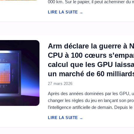
000 km. Sur le papier, il peut acheminer du 
catastrophe ou soutenir la lutte contre les in
LIRE LA SUITE →
Arm déclare la guerre à Nv
CPU à 100 cœurs s’empa
calcul que les GPU laissai
un marché de 60 milliard
27 mars 2026
​​Après des années dominées par les GPU, un
changer les règles du jeu en lançant son p
l’intelligence artificielle de demain. Depuis l
autour des GPU. Mais un changement silenc
LIRE LA SUITE →
usages, notamment les agents intelligents, r