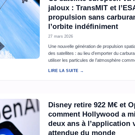
jaloux : TransMIT et l’ES
propulsion sans carburan
l’orbite indéfiniment
27 mars 2026
Une nouvelle génération de propulsion spatia
des satellites : au lieu d’emporter du carbura
utiliser les particules de l’atmosphère com
qui promet des missions plus longues, moins
LIRE LA SUITE →
durables. Dans l’espace, chaque kilogramm
carburant embarqué alourdit le lancement, ..
Disney retire 922 M€ et 
comment Hollywood a mi
deux ans à l’application 
attendue du monde