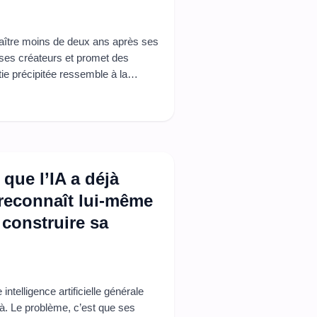
araître moins de deux ans après ses
e ses créateurs et promet des
tie précipitée ressemble à la
 à ignorer : la pression juridique,
tenariat géant avec Disney. Quand
que l’IA a déjà
 reconnaît lui-même
 construire sa
intelligence artificielle générale
jà. Le problème, c’est que ses