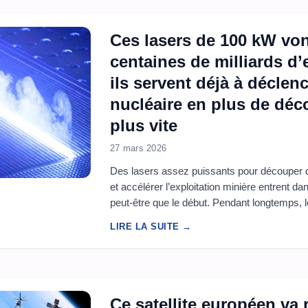
Ces lasers de 100 kW von
centaines de milliards d
ils servent déjà à déclen
nucléaire en plus de déco
plus vite
27 mars 2026
Des lasers assez puissants pour découper d
et accélérer l’exploitation minière entrent d
peut-être que le début. Pendant longtemps, le
par leur puissance et leur précision. Aujourd
LIRE LA SUITE →
progressivement. Avec des systèmes dépassan
entre ...
Ce satellite européen va 