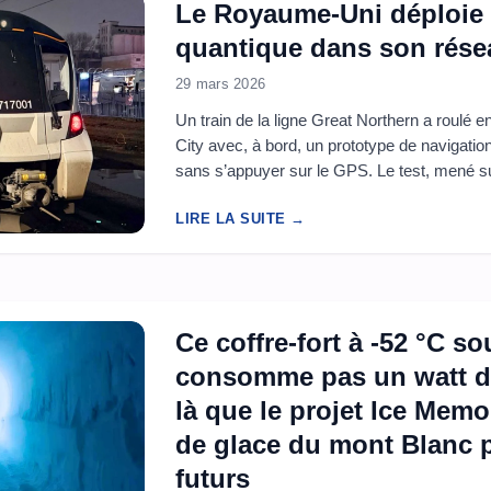
Le Royaume-Uni déploie 
quantique dans son résea
29 mars 2026
Un train de la ligne Great Northern a roulé
City avec, à bord, un prototype de navigatio
sans s’appuyer sur le GPS. Le test, mené su
réelles, marque une première annoncée sur 
LIRE LA SUITE →
promesse simple, garder ...
Ce coffre-fort à -52 °C so
consomme pas un watt d’él
là que le projet Ice Memo
de glace du mont Blanc p
futurs