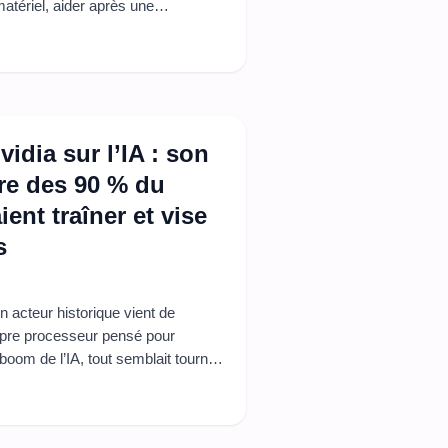
matériel, aider après une
cendies. Dans la pratique, sa ...
idia sur l’IA : son
re des 90 % du
ent traîner et vise
s
 acteur historique vient de
ropre processeur pensé pour
e boom de l’IA, tout semblait tourner
ieux est en cours. Les nouveaux
eposent de ...