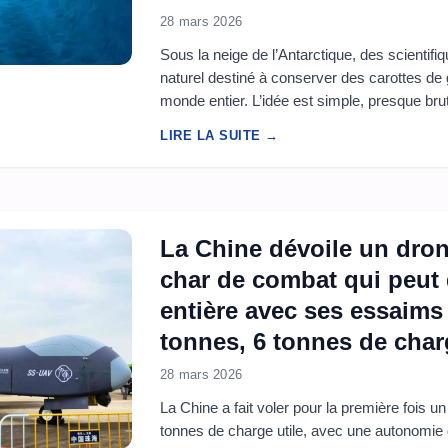
28 mars 2026
Sous la neige de l’Antarctique, des scientif
naturel destiné à conserver des carottes d
monde entier. L’idée est simple, presque bruta
continent blanc pour protéger, pendant des s
LIRE LA SUITE →
que le réchauffement menace déjà d’effacer. 
La Chine dévoile un dron
char de combat qui peut d
entière avec ses essaims 
tonnes, 6 tonnes de char
28 mars 2026
La Chine a fait voler pour la première fois 
tonnes de charge utile, avec une autonomie 