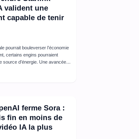
A valident une
t capable de tenir
le pourrait bouleverser l’économie
nt, certains engins pourraient
me source d’énergie. Une avancée
 coûteuses et potentiellement plus
e compte. Chaque litre de
.
OpenAI ferme Sora :
s fin en moins de
vidéo IA la plus