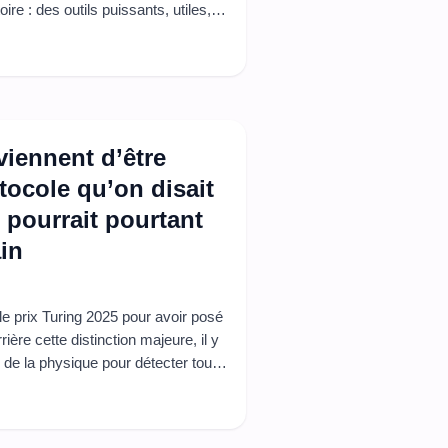
ire : des outils puissants, utiles,
oin d’un esprit autonome capable de
, les ...
viennent d’être
ocole qu’on disait
 pourrait pourtant
in
le prix Turing 2025 pour avoir posé
ère cette distinction majeure, il y
is de la physique pour détecter toute
 communications pratiquement
dant longtemps, ...