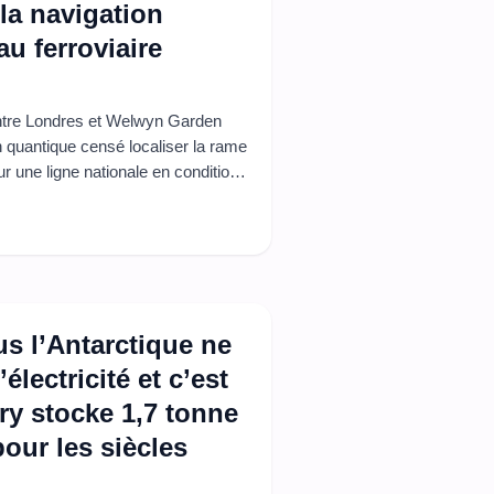
la navigation
u ferroviaire
 entre Londres et Welwyn Garden
n quantique censé localiser la rame
r une ligne nationale en conditions
un réseau principal, avec une
us l’Antarctique ne
ectricité et c’est
ry stocke 1,7 tonne
our les siècles