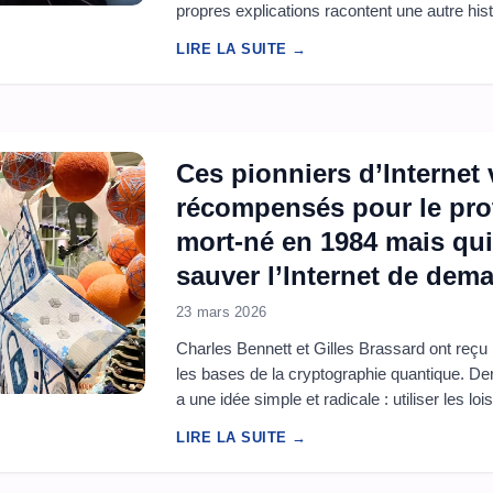
propres explications racontent une autre histo
parfois impressionnants, mais encore très l
LIRE LA SUITE →
tenir seul sur la durée. Dans l’industrie de l’IA
Ces pionniers d’Internet 
récompensés pour le prot
mort-né en 1984 mais qui
sauver l’Internet de dema
23 mars 2026
Charles Bennett et Gilles Brassard ont reçu 
les bases de la cryptographie quantique. Derri
a une idée simple et radicale : utiliser les lo
tentative d’espionnage et rendre certaines
LIRE LA SUITE →
impossibles à intercepter discrètement. Pen