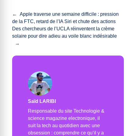
←
Apple traverse une semaine difficile : pression
de la FTC, retard de l’IA Siri et chute des actions
Des chercheurs de l’UCLA réinventent la crème
solaire pour dire adieu au voile blanc indésirable
→
Saïd LARIBI
Responsable du site Technologie &
science magazine electronique, il
suit la tech au quotidien avec une
obsession : comprendre ce qu’il y a