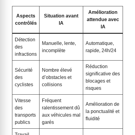
Amélioration
Aspects
Situation avant
attendue avec
contrôlés
IA
IA
Détection
Manuelle, lente,
Automatique,
des
incomplète
rapide, 24h/24
infractions
Réduction
Sécurité
Nombre élevé
significative des
des
d’obstacles et
blocages et
cyclistes
collisions
risques
Vitesse
Fréquent
Amélioration de
des
ralentissement dû
la ponctualité et
transports
aux véhicules mal
fluidité
publics
garés
Travail