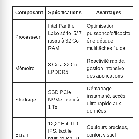
Composant
Spécifications
Avantages
Intel Panther
Optimisation
Lake série i5/i7
puissance/efficacité
Processeur
jusqu’à 32 Go
énergétique,
RAM
multitâches fluide
Réactivité rapide,
8 Go à 32 Go
Mémoire
gestion intensive
LPDDR5
des applications
Démarrage
SSD PCIe
instantané, accès
Stockage
NVMe jusqu’à
ultra rapide aux
1 To
données
13,3’’ Full HD
Couleurs précises,
IPS, tactile
Écran
confort visuel
multi-touch 10