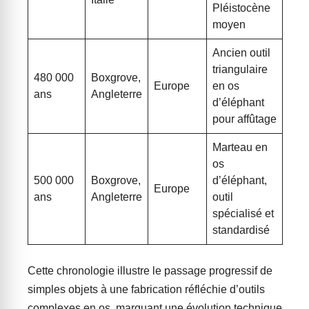
Pléistocène
moyen
Ancien outil
triangulaire
480 000
Boxgrove,
Europe
en os
ans
Angleterre
d’éléphant
pour affûtage
Marteau en
os
500 000
Boxgrove,
d’éléphant,
Europe
ans
Angleterre
outil
spécialisé et
standardisé
Cette chronologie illustre le passage progressif de
simples objets à une fabrication réfléchie d’outils
complexes en os, marquant une évolution technique