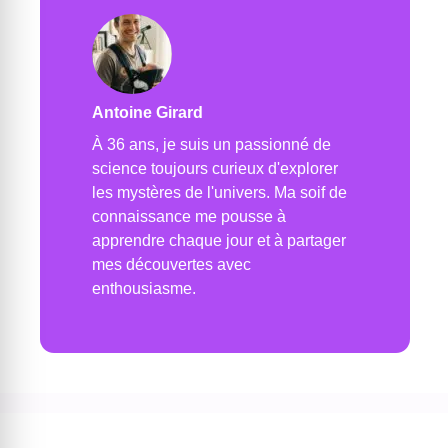
Antoine Girard
À 36 ans, je suis un passionné de
science toujours curieux d'explorer
les mystères de l'univers. Ma soif de
connaissance me pousse à
apprendre chaque jour et à partager
mes découvertes avec
enthousiasme.