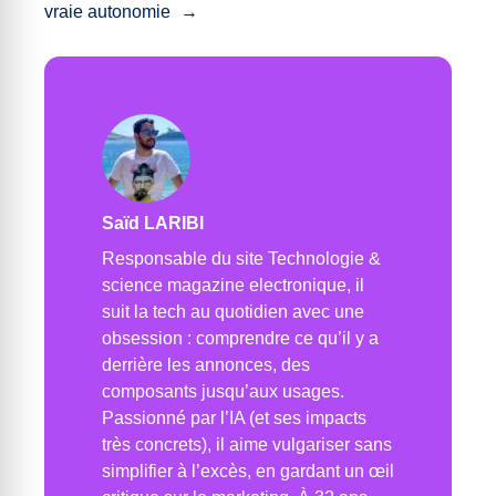
vraie autonomie
→
Saïd LARIBI
Responsable du site Technologie &
science magazine electronique, il
suit la tech au quotidien avec une
obsession : comprendre ce qu’il y a
derrière les annonces, des
composants jusqu’aux usages.
Passionné par l’IA (et ses impacts
très concrets), il aime vulgariser sans
simplifier à l’excès, en gardant un œil