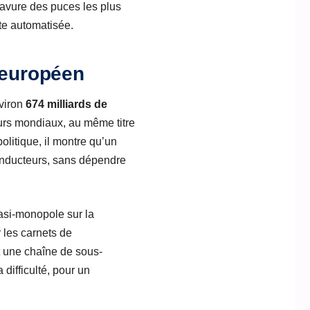
avure des puces les plus
te automatisée.
d européen
viron
674 milliards de
eurs mondiaux, au même titre
litique, il montre qu’un
onducteurs, sans dépendre
asi-monopole sur la
r les carnets de
 une chaîne de sous-
 difficulté, pour un