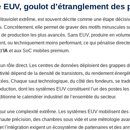
e EUV, goulot d’étranglement des 
ultraviolet extrême, est souvent décrite comme une étape décisiv
 Concrètement, elle permet de graver des motifs minuscules su
 de production les plus avancés. Sans EUV, produire en volume
lent, ou techniquement moins performant, ce qui pénalise direc
d’
IA
et aux SoC mobiles premium.
 un rôle direct. Les centres de données déploient des grappes 
tivité dépend de la densité de transistors, du rendement énergét
cées. Chaque saut technologique, du côté des fondeurs, se trad
oduction, dont les systèmes EUV constituent l’un des postes les 
nditionne le calendrier industriel de l’ensemble du secteur.
 sur une complexité extrême. Les systèmes EUV mobilisent des
 haute précision, des chambres sous vide et une métrologie avan
 et l’intégration exigent un écosystème de partenaires et des an