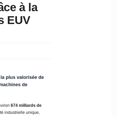
ce à la
es EUV
a plus valorisée de
 machines de
nviron
674 milliards de
té industrielle unique,