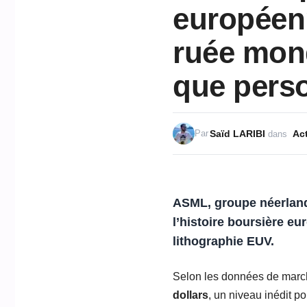
européenn
ruée mon
que pers
Saïd LARIBI
Act
Par
dans
ASML, groupe néerland
l’histoire boursière 
lithographie EUV.
Selon les données de marché
dollars
, un niveau inédit p