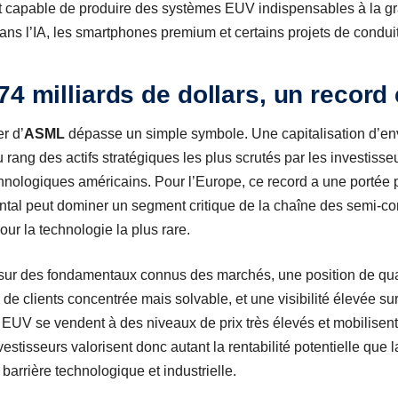
nt capable de produire des systèmes EUV indispensables à la gr
dans l’IA, les smartphones premium et certains projets de condui
74 milliards de dollars, un recor
r d’
ASML
dépasse un simple symbole. Une capitalisation d’en
u rang des actifs stratégiques les plus scrutés par les investiss
nologiques américains. Pour l’Europe, ce record a une portée po
ental peut dominer un segment critique de la chaîne des semi-c
ur la technologie la plus rare.
e sur des fondamentaux connus des marchés, une position de qu
 de clients concentrée mais solvable, et une visibilité élevée su
V se vendent à des niveaux de prix très élevés et mobilisent
vestisseurs valorisent donc autant la rentabilité potentielle que la
 barrière technologique et industrielle.