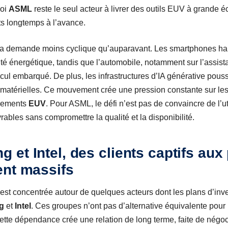
uoi
ASML
reste le seul acteur à livrer des outils EUV à grande éc
ats longtemps à l’avance.
 la demande moins cyclique qu’auparavant. Les smartphones h
ité énergétique, tandis que l’automobile, notamment sur l’assist
cul embarqué. De plus, les infrastructures d’IA générative pous
 matérielles. Ce mouvement crée une pression constante sur les
ipements
EUV
. Pour ASML, le défi n’est pas de convaincre de l’ut
ables sans compromettre la qualité et la disponibilité.
et Intel, des clients captifs aux
ent massifs
est concentrée autour de quelques acteurs dont les plans d’inve
g
et
Intel
. Ces groupes n’ont pas d’alternative équivalente pour
cette dépendance crée une relation de long terme, faite de négoc