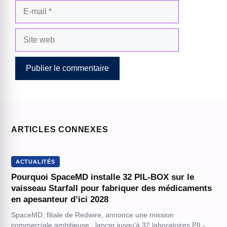
E-
mail
Site
web
ARTICLES CONNEXES
ACTUALITÉS
Pourquoi SpaceMD installe 32 PIL-BOX sur le
vaisseau Starfall pour fabriquer des médicaments
en apesanteur d’ici 2028
SpaceMD, filiale de Redwire, annonce une mission
commerciale ambitieuse : lancer jusqu'à 32 laboratoires PIL-