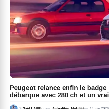
Peugeot relance enfin le badge G
débarque avec 280 ch et un vrai
Saïd LARIBI
Actualités
,
Mobilité
14 juin 2026
Par
dans