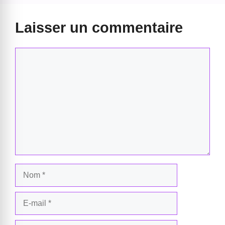
Laisser un commentaire
Commentaire
Nom
E-
mail