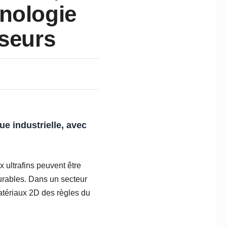
hnologie
sseurs
que
industrielle
, avec
 ultrafins peuvent être
urables. Dans un secteur
matériaux 2D des règles du