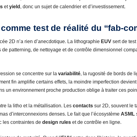
ss
et
yield
, donc un sujet de calendrier et d’investissement.
comme test de réalité du “fab-co
ée 2D n’a rien d’anecdotique. La lithographie
EUV
sert de test
de patterning, de nettoyage et de contrôle dimensionnel compat
ression se concentre sur la
variabilité
, la rugosité de bords de li
ent fin amplifie certains effets, la moindre imperfection devie
ans un environnement proche production oblige à traiter ces poin
re la litho et la métallisation. Les
contacts
sur 2D, souvent le ta
as d’interconnexions denses. Le fait que l’écosystème
ASML
c les contraintes de
design rules
et de contrôle en ligne.