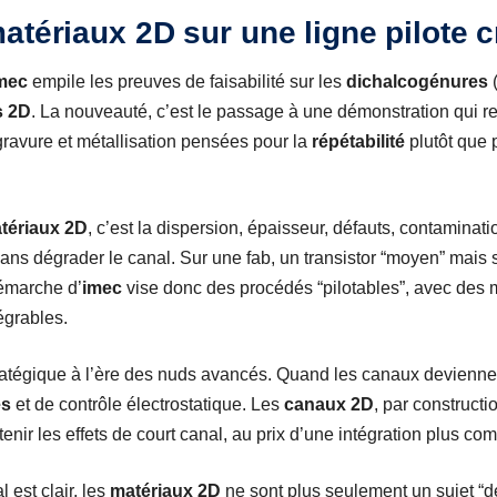
atériaux 2D sur une ligne pilote c
mec
empile les preuves de faisabilité sur les
dichalcogénures
(
s 2D
. La nouveauté, c’est le passage à une démonstration qui 
ravure et métallisation pensées pour la
répétabilité
plutôt que 
tériaux 2D
, c’est la dispersion, épaisseur, défauts, contamination
sans dégrader le canal. Sur une fab, un transistor “moyen” mais
émarche d’
imec
vise donc des procédés “pilotables”, avec des 
égrables.
atégique à l’ère des nuds avancés. Quand les canaux deviennent
es
et de contrôle électrostatique. Les
canaux 2D
, par construct
enir les effets de court canal, au prix d’une intégration plus co
l est clair, les
matériaux 2D
ne sont plus seulement un sujet “de