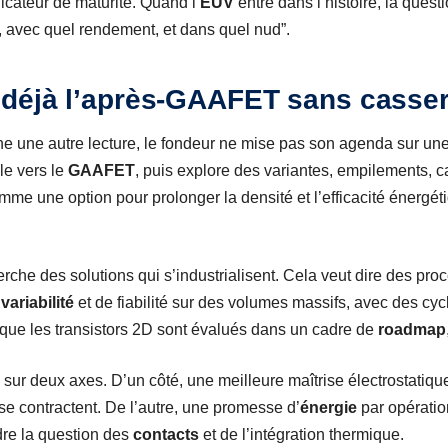
icateur de maturité. Quand l’
EUV
entre dans l’histoire, la questi
t, avec quel rendement, et dans quel nud”.
déjà l’après-GAAFET sans casser
e une autre lecture, le fondeur ne mise pas son agenda sur une
ule vers le
GAAFET
, puis explore des variantes, empilements, c
mme une option pour prolonger la densité et l’efficacité énergét
rche des solutions qui s’industrialisent. Cela veut dire des pro
e
variabilité
et de fiabilité sur des volumes massifs, avec des cycl
 que les transistors 2D sont évalués dans un cadre de
roadmap
sur deux axes. D’un côté, une meilleure maîtrise électrostatique
se contractent. De l’autre, une promesse d’
énergie
par opératio
dre la question des
contacts
et de l’intégration thermique.