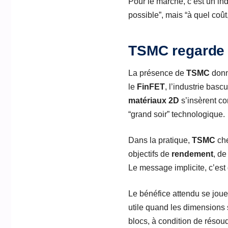
Pour le marché, c’est un ind
possible”, mais “à quel coû
TSMC regarde 
La présence de
TSMC
donn
le
FinFET
, l’industrie basc
matériaux 2D
s’insèrent co
“grand soir” technologique.
Dans la pratique,
TSMC
che
objectifs de
rendement
, d
Le message implicite, c’est
Le bénéfice attendu se joue 
utile quand les dimensions 
blocs, à condition de résou