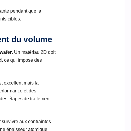
vante pendant que la
ts ciblés.
dent du volume
wafer
. Un matériau 2D doit
d
, ce qui impose des
t excellent mais la
performance et des
t des étapes de traitement
t survivre aux contraintes
 une épaisseur atomique,