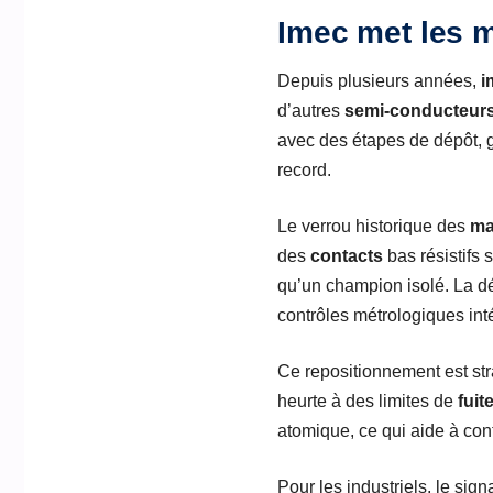
Imec met les m
Depuis plusieurs années,
i
d’autres
semi-conducteur
avec des étapes de dépôt, g
record.
Le verrou historique des
ma
des
contacts
bas résistifs 
qu’un champion isolé. La d
contrôles métrologiques int
Ce repositionnement est str
heurte à des limites de
fuit
atomique, ce qui aide à cont
Pour les industriels, le signa