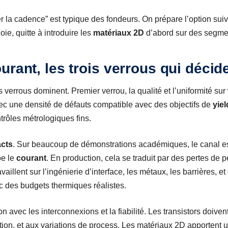
 la cadence” est typique des fondeurs. On prépare l’option sui
ie, quitte à introduire les
matériaux 2D
d’abord sur des segmen
urant, les trois verrous qui déci
is verrous dominent. Premier verrou, la qualité et l’uniformité sur
ec une densité de défauts compatible avec des objectifs de
yiel
trôles métrologiques fins.
acts
. Sur beaucoup de démonstrations académiques, le canal es
be le
courant
. En production, cela se traduit par des pertes de 
aillent sur l’ingénierie d’interface, les métaux, les barrières, e
c des budgets thermiques réalistes.
on avec les interconnexions et la fiabilité. Les transistors doiven
ration, et aux variations de process. Les matériaux 2D apportent