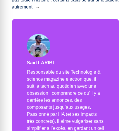
autrement
→
Saïd LARIBI
Responsable du site Technologie &
science magazine electronique, il
suit la tech au quotidien avec une
obsession : comprendre ce qu’il y a
derrière les annonces, des
composants jusqu’aux usages.
Passionné par l’IA (et ses impacts
très concrets), il aime vulgariser sans
simplifier à l’excès, en gardant un œil