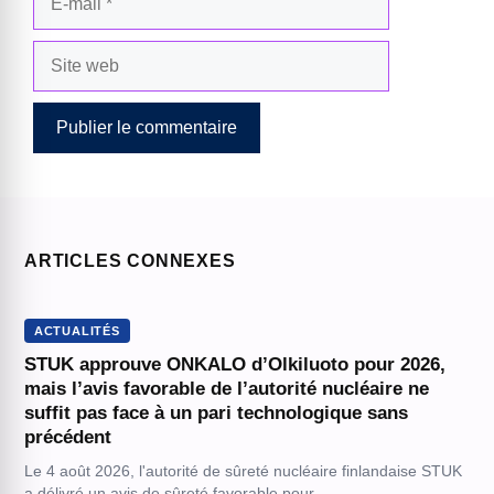
mail
Site
web
ARTICLES CONNEXES
ACTUALITÉS
STUK approuve ONKALO d’Olkiluoto pour 2026,
mais l’avis favorable de l’autorité nucléaire ne
suffit pas face à un pari technologique sans
précédent
Le 4 août 2026, l'autorité de sûreté nucléaire finlandaise STUK
a délivré un avis de sûreté favorable pour…