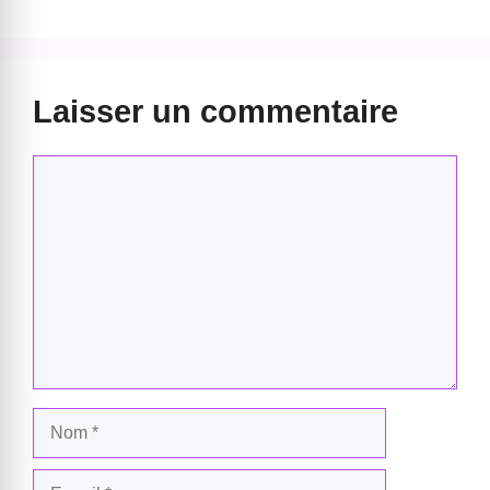
Laisser un commentaire
Commentaire
Nom
E-