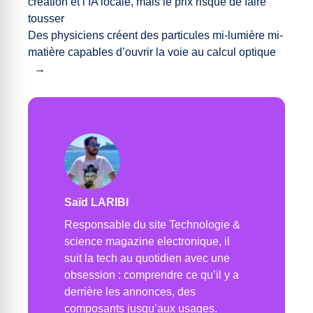
création et l’IA locale, mais le prix risque de faire
tousser
Des physiciens créent des particules mi-lumière mi-
matière capables d’ouvrir la voie au calcul optique
→
Saïd LARIBI
Responsable du site Technologie &
science magazine electronique, il
suit la tech au quotidien avec une
obsession : comprendre ce qu’il y a
derrière les annonces, des
composants jusqu’aux usages.