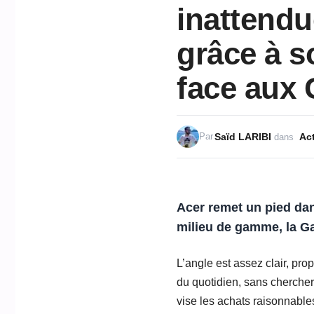
inattendu
grâce à s
face aux 
Saïd LARIBI
Act
Par
dans
Acer remet un pied dan
milieu de gamme, la G
L’angle est assez clair, pr
du quotidien, sans chercher 
vise les achats raisonnables