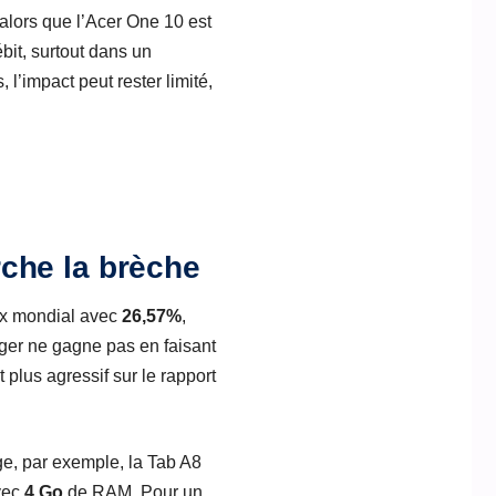
alors que l’Acer One 10 est
ébit, surtout dans un
l’impact peut rester limité,
che la brèche
ux mondial avec
26,57%
,
ger ne gagne pas en faisant
 plus agressif sur le rapport
age, par exemple, la Tab A8
avec
4 Go
de RAM. Pour un