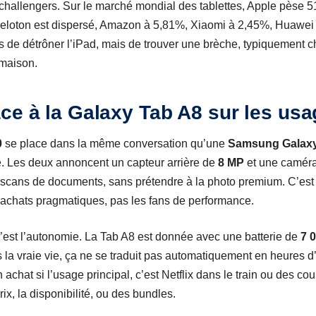
es challengers. Sur le marché mondial des tablettes, Apple pès
e peloton est dispersé, Amazon à 5,81%, Xiaomi à 2,45%, Huawei
 de détrôner l’iPad, mais de trouver une brèche, typiquement che
 maison.
ce à la Galaxy Tab A8 sur les us
0
se place dans la même conversation qu’une
Samsung Galaxy
. Les deux annoncent un capteur arrière de
8 MP
et une caméra
des scans de documents, sans prétendre à la photo premium. C’es
s achats pragmatiques, pas les fans de performance.
c’est l’autonomie. La Tab A8 est donnée avec une batterie de
7 
 la vraie vie, ça ne se traduit pas automatiquement en heures d’
 achat si l’usage principal, c’est Netflix dans le train ou des co
ix, la disponibilité, ou des bundles.