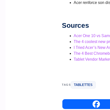
Acer renforce son di
Sources
Acer One 10 vs Sams
The 4 coolest new p
I Tried Acer’s New A
The 4 Best Chromebo
Tablet Vendor Market
TABLETTES
TAGS