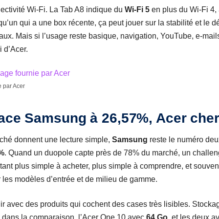
nectivité Wi-Fi. La Tab A8 indique du
Wi-Fi 5
en plus du Wi-Fi 4, 
u’un qui a une box récente, ça peut jouer sur la stabilité et le d
x. Mais si l’usage reste basique, navigation, YouTube, e-mails, 
i d’Acer.
e par Acer
lace Samsung à 26,57%, Acer cher
rché donnent une lecture simple,
Samsung
reste le numéro de
%
. Quand un duopole capte près de 78% du marché, un challen
tant plus simple à acheter, plus simple à comprendre, et souvent
r les modèles d’entrée et de milieu de gamme.
nir avec des produits qui cochent des cases très lisibles. Stock
dans la comparaison, l’Acer One 10 avec
64 Go
, et les deux 