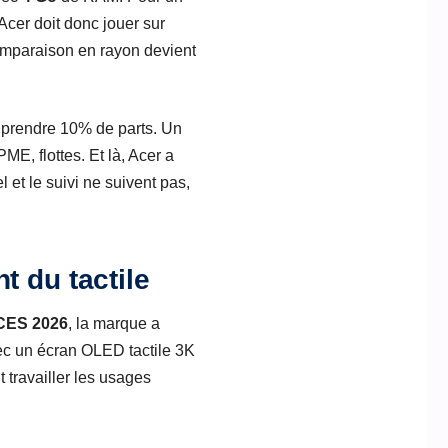
Acer doit donc jouer sur
omparaison en rayon devient
e prendre 10% de parts. Un
E, flottes. Et là, Acer a
 et le suivi ne suivent pas,
t du tactile
CES 2026
, la marque a
vec un écran OLED tactile 3K
t travailler les usages