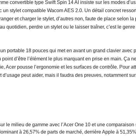
e convertible type Swift Spin 14 AI insiste sur les modes d’u
ec un stylet compatible Wacom AES 2.0. Un détail concret ressor
anger et charger le stylet, d’autres non, faute de place selon la
quotidien, perdre un stylet ou le laisser traîner, c’est le genre d
, un portable 18 pouces qui met en avant un grand clavier avec 
au point d’être l’élément le plus marquant en prise en main. Ça n
ie, Acer pousse l’ergonomie et les surfaces de contrôle. Pour a
rt d’usage peut aider, mais il faudra des preuves, notamment sur
ur le milieu de gamme avec l’Acer One 10 et une comparaison 
dominant à 26,57% de parts de marché, derrière Apple à 51,35%