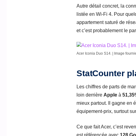
Autre détail concret, la con
listée en Wi-Fi 4. Pour quelq
appartement saturé de réseau
et c’est probablement le par
Acer Iconia Duo S14. | Image fourni
StatCounter p
Les chiffres de parts de ma
loin derrière
Apple
à
51,35
mieux partout. Il gagne en é
équipement-prix, surtout su
Ce que fait Acer, c’est reve
est référencée avec
128 Go