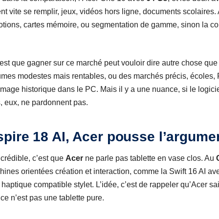
t vite se remplir, jeux, vidéos hors ligne, documents scolaires. 
otions, cartes mémoire, ou segmentation de gamme, sinon la c
c’est que gagner sur ce marché peut vouloir dire autre chose qu
lumes modestes mais rentables, ou des marchés précis, écoles, PM
mage historique dans le PC. Mais il y a une nuance, si le logiciel
s, eux, ne pardonnent pas.
pire 18 AI, Acer pousse l’argumen
 crédible, c’est que
Acer
ne parle pas tablette en vase clos. Au
ines orientées création et interaction, comme la Swift 16 AI a
 haptique compatible stylet. L’idée, c’est de rappeler qu’Acer sai
i ce n’est pas une tablette pure.