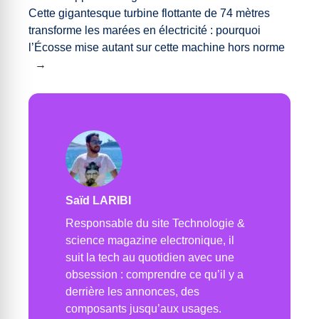
Cette gigantesque turbine flottante de 74 mètres
transforme les marées en électricité : pourquoi
l’Écosse mise autant sur cette machine hors norme
→
Saïd LARIBI
Responsable du site Technologie &
science magazine electronique, il
suit la tech au quotidien avec une
obsession : comprendre ce qu’il y a
derrière les annonces, des
composants jusqu’aux usages.