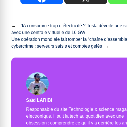
←
L’IA consomme trop d’électricité ? Tesla dévoile une s
avec une centrale virtuelle de 16 GW
Une opération mondiale fait tomber la “chaîne d’assembl
cybercrime : serveurs saisis et comptes gelés
→
Saïd LARIBI
Responsable du site Technologie & science maga
electronique, il suit la tech au quotidien avec une
obsession : comprendre ce qu’il y a derrière les a