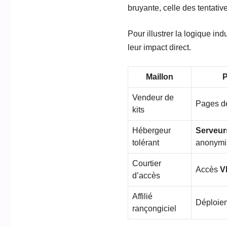
bruyante, celle des tentati
Pour illustrer la logique in
leur impact direct.
Maillon
P
Vendeur de
Pages 
kits
Hébergeur
Serveur
tolérant
anonymi
Courtier
Accès
V
d’accès
Affilié
Déploieme
rançongiciel