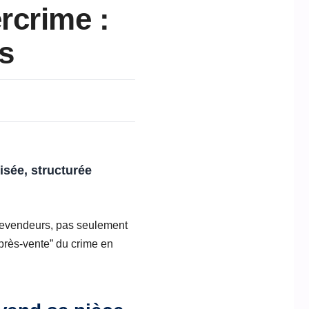
rcrime :
és
isée, structurée
s revendeurs, pas seulement
après-vente” du crime en