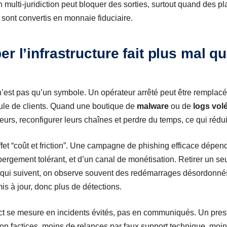
n multi-juridiction peut bloquer des sorties, surtout quand des 
 sont convertis en monnaie fiduciaire.
r l’infrastructure fait plus mal q
 n’est pas qu’un symbole. Un opérateur arrêté peut être remplacé
foule de clients. Quand une boutique de
malware
ou de
logs vol
eurs, reconfigurer leurs chaînes et perdre du temps, ce qui rédu
ffet “coût et friction”. Une campagne de phishing efficace dépend
ergement tolérant, et d’un canal de monétisation. Retirer un seu
qui suivent, on observe souvent des redémarrages désordonnés
mis à jour, donc plus de détections.
act se mesure en incidents évités, pas en communiqués. Un presta
n factices, moins de relances par faux support technique, moin