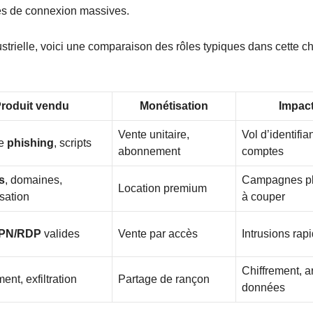
ves de connexion massives.
dustrielle, voici une comparaison des rôles typiques dans cette ch
roduit vendu
Monétisation
Impact
Vente unitaire,
Vol d’identifi
de
phishing
, scripts
abonnement
comptes
s
, domaines,
Campagnes plus
Location premium
sation
à couper
PN/RDP
valides
Vente par accès
Intrusions rapi
Chiffrement, ar
nt, exfiltration
Partage de rançon
données