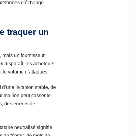
plateformes d’échange
ue traquer un
, mais un fournisseur
és
disparaît, les acheteurs
it le volume d’attaques.
 d’une livraison stable, de
l maillon peut casser le
, des erreurs de
taire neutralisé signifie
s de “spray” de mots de