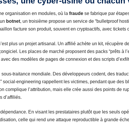
sses, une cyber-usine où chacun 
ne organisation en modules, où la
fraude
se fabrique par étape
 un
botnet
, un troisième propose un service de “bulletproof hos
illon facture son produit, souvent en cryptoactifs, avec tickets 
st plus un projet artisanal. Un affilié achète un kit, récupère de
ngiciel. Les places de marché proposent des packs “prêts à l’e
vec des modèles de pages de connexion et des scripts d’exfilt
sous-traitance mondiale. Des développeurs codent, des traduct
” social-engineering rappellent les victimes, pendant que des b
on complique l’attribution, mais elle crée aussi des points de rup
 d’affiliés.
e dépendance. En visant les prestataires plutôt que les seuls opé
disation, celle qui rend une attaque reproductible à grande éche