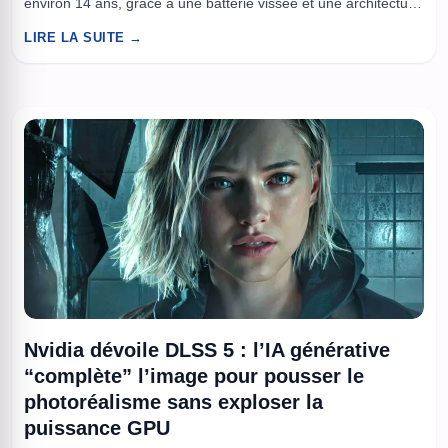
environ 14 ans, grâce à une batterie vissée et une architecture
interne moins hostile. Apple a bâti ses portables modernes sur
LIRE LA SUITE →
une idée : plus fin, plus collé, plus fermé. Le Neo inverse une
...
Nvidia dévoile DLSS 5 : l’IA générative
“complète” l’image pour pousser le
photoréalisme sans exploser la
puissance GPU