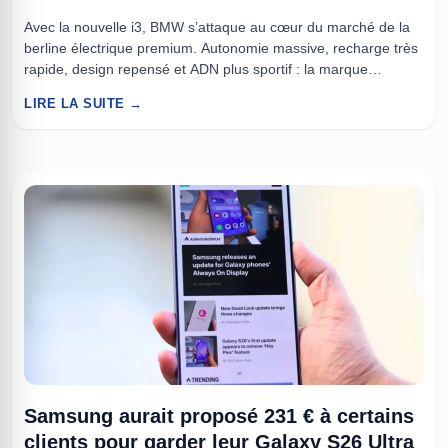
Avec la nouvelle i3, BMW s’attaque au cœur du marché de la
berline électrique premium. Autonomie massive, recharge très
rapide, design repensé et ADN plus sportif : la marque
allemande veut montrer qu’elle ne compte plus seulement
LIRE LA SUITE →
suivre le mouvement, mais imposer son rythme. Après le bon
accueil réservé au SUV iX3, BMW avance désormais ...
Samsung aurait proposé 231 € à certains
clients pour garder leur Galaxy S26 Ultra