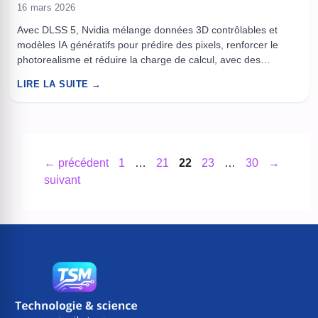
16 mars 2026
Avec DLSS 5, Nvidia mélange données 3D contrôlables et
modèles IA génératifs pour prédire des pixels, renforcer le
photorealisme et réduire la charge de calcul, avec des
ambitions qui dépassent le jeu vidéo. Pendant vingt ans, le
LIRE LA SUITE →
rendu 3D a progressé à coups de plus de pixels, plus de
polygones, plus de watts. DLSS 5 ...
Page
Page
Page
Page
Page
←
précédent
1
…
21
22
23
…
30
→
suivant