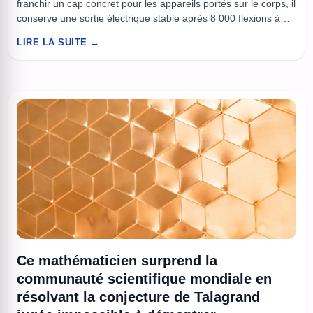
franchir un cap concret pour les appareils portés sur le corps, il
conserve une sortie électrique stable après 8 000 flexions à
180. L’équipe décrit une dégradation jugée négligeable après
LIRE LA SUITE →
ces contraintes répétées, un point clé pour des capteurs qui
vivent au rythme des mouvements, du sport ...
Ce mathématicien surprend la
communauté scientifique mondiale en
résolvant la conjecture de Talagrand