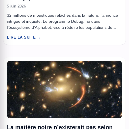
5 juin 2026
32 millions de moustiques relâchés dans la nature, l’annonce
intrigue et inquiète. Le programme Debug, né dans
l’écosystème d’Alphabet, vise à réduire les populations de
moustiques capables de transmettre des virus comme la
LIRE LA SUITE →
dengue ou le Zika en Californie et en Floride. L’idée repose sur
un principe de lutte biologique, diffuser des mâles rendus
stériles ...
La matière noire n’existerait pas selon