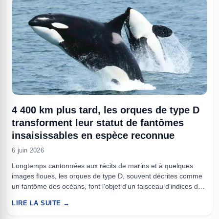
4 400 km plus tard, les orques de type D
transforment leur statut de fantômes
insaisissables en espèce reconnue
6 juin 2026
Longtemps cantonnées aux récits de marins et à quelques
images floues, les orques de type D, souvent décrites comme
un fantôme des océans, font l’objet d’un faisceau d’indices de
plus en plus solide. Ces animaux, très rarement observés,
LIRE LA SUITE →
présentent une morphologie distincte et semblent fréquenter
des eaux relativement plus chaudes au sud de l’Amérique du