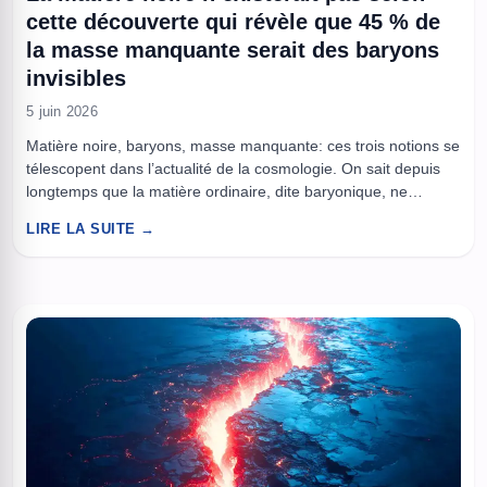
cette découverte qui révèle que 45 % de
la masse manquante serait des baryons
invisibles
5 juin 2026
Matière noire, baryons, masse manquante: ces trois notions se
télescopent dans l’actualité de la cosmologie. On sait depuis
longtemps que la matière ordinaire, dite baryonique, ne
représente qu’environ 5 % du contenu énergétique de
LIRE LA SUITE →
l’Univers, tandis que la matière noire pèse autour de 25 %
dans le modèle standard. Mais un autre problème, distinct de
...