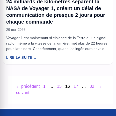
24 milliards de kilomètres séparent la
NASA de Voyager 1, créant un délai de
communication de presque 2 jours pour
chaque commande
26 mai 2026
Voyager 1 est maintenant si éloignée de la Terre qu’un signal
radio, même à la vitesse de la lumière, met plus de 22 heures
pour l’atteindre. Concrètement, quand les ingénieurs envoient
une commande, ils n’obtiennent pas de confirmation avant
LIRE LA SUITE →
près de deux jours, le temps de l’aller-retour. On est plus
proche du courrier que de ...
Page
Page
Page
Page
Page
←
précédent
1
…
15
16
17
…
32
→
suivant