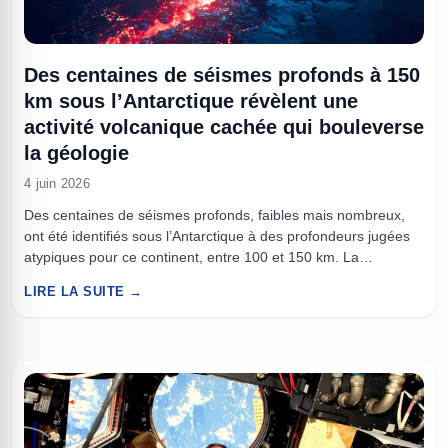
Des centaines de séismes profonds à 150
km sous l’Antarctique révèlent une
activité volcanique cachée qui bouleverse
la géologie
4 juin 2026
Des centaines de séismes profonds, faibles mais nombreux,
ont été identifiés sous l’Antarctique à des profondeurs jugées
atypiques pour ce continent, entre 100 et 150 km. La
découverte repose sur la réanalyse de décennies
LIRE LA SUITE →
d’enregistrements, grâce à des méthodes d’intelligence
artificielle capables de repérer automatiquement des signaux
noyés dans le bruit. Publiés dans la revue ...