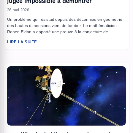
jugée impossible à démontrer
26 mai 2026
Un problème qui résistait depuis des décennies en géométrie
des hautes dimensions vient de tomber. Le mathématicien
Ronen Eldan a apporté une preuve à la conjecture de
convexité de Talagrand, une question réputée centrale pour
LIRE LA SUITE →
comprendre comment un certain ordre peut émerger de
phénomènes qui, à première vue, ressemblent à du pur
hasard. Derrière cette ...