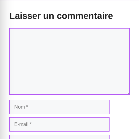
Laisser un commentaire
Commentaire
Nom
E-
mail
Site