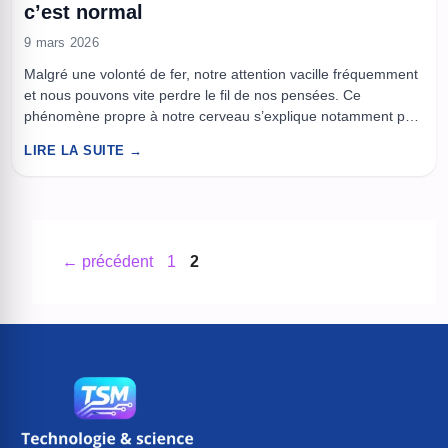
c’est normal
9 mars 2026
Malgré une volonté de fer, notre attention vacille fréquemment
et nous pouvons vite perdre le fil de nos pensées. Ce
phénomène propre à notre cerveau s’explique notamment par
des rythmes cérébraux spécifiques que la science commence
LIRE LA SUITE →
tout juste à comprendre pleinement. Le cerveau humain est
orchestré par différentes ondes électriques, qui rythment nos
états de ...
Page
Page
←
précédent
1
2