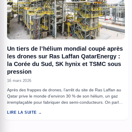
Un tiers de l’hélium mondial coupé après
les drones sur Ras Laffan QatarEnergy :
la Corée du Sud, SK hynix et TSMC sous
pression
16 mars 2026
Après des frappes de drones, l’arrêt du site de Ras Laffan au
Qatar prive le monde d’environ 30 % de son hélium, un gaz
irremplaçable pour fabriquer des semi-conducteurs. On parle
souvent de pénurie de puces comme d’un problème de
LIRE LA SUITE →
machines, de minerais ou de géopolitique. Mais la chaîne tient
aussi à des consommables discrets, ...