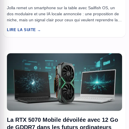
Jolla remet un smartphone sur la table avec Sailfish OS, un
dos modulaire et une IA locale annoncée : une proposition de
niche, mais un signal clair pour ceux qui veulent reprendre la
main sur leur mobile. Changer de smartphone, aujourd’hui,
LIRE LA SUITE →
c’est surtout changer d’écosystème. Comptes cloud, services
imposés, dépendances invisibles : tout est conçu ...
La RTX 5070 Mobile dévoilée avec 12 Go
de GDDR7 dans les futurs ordinateurs