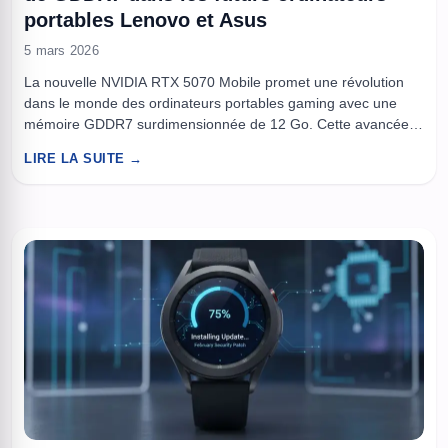
portables Lenovo et Asus
5 mars 2026
La nouvelle NVIDIA RTX 5070 Mobile promet une révolution
dans le monde des ordinateurs portables gaming avec une
mémoire GDDR7 surdimensionnée de 12 Go. Cette avancée
technique se retrouve déjà annoncée chez les grands
LIRE LA SUITE →
constructeurs comme Lenovo et Asus, apportant un souffle
nouveau au marché des GPU mobiles. Après une attente
fébrile, la RTX 5070 ...