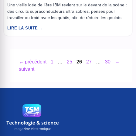
Une vieille idée de l’ère IBM revient sur le devant de la scène :
des circuits supraconducteurs ultra sobres, pensés pour
travailler au froid avec les qubits, afin de réduire les goulots
d’étranglement des ordinateurs quantiques. On a tendance à
LIRE LA SUITE →
parler du quantique comme d’un futur lointain, alors qu’il est
déjà bloqué par un problème ...
Page
Page
Page
Page
Page
←
précédent
1
…
25
26
27
…
30
→
suivant