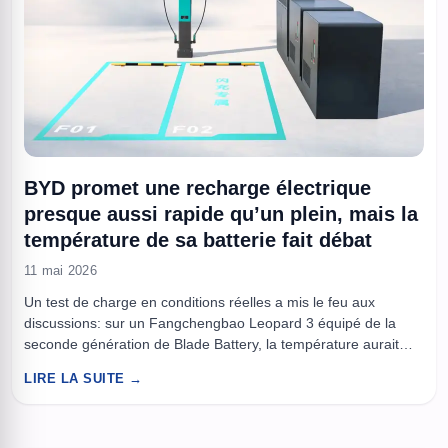
BYD promet une recharge électrique
presque aussi rapide qu’un plein, mais la
température de sa batterie fait débat
11 mai 2026
Un test de charge en conditions réelles a mis le feu aux
discussions: sur un Fangchengbao Leopard 3 équipé de la
seconde génération de Blade Battery, la température aurait
culminé à 169,6F (environ 76,4C) pendant une session de
LIRE LA SUITE →
charge ultra-rapide de type mégawatt. Le chiffre circule parce
qu’il dépasse des repères souvent cités pour des ...