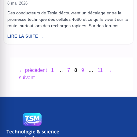
8 mai 2026
Des conducteurs de Tesla découvrent un décalage entre la
promesse technique des cellules 4680 et ce qu’ils vivent sur la
route, surtout lors des recharges rapides. Sur des forums
spécialisés, plusieurs courbes de charge partagées pointent
LIRE LA SUITE →
une performance jugée inférieure à ce que la capacité
théorique laisserait attendre, avec une frustration qui monte
dès qu’il ...
Page
Page
Page
Page
Page
←
précédent
1
…
7
8
9
…
11
→
suivant