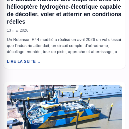
hélicoptère hydrogène-électrique capable
de décoller, voler et atterrir en conditions
réelles
13 mai 2026
Un Robinson R44 modifié a réalisé en avril 2026 un vol d’essai
que l’industrie attendait, un circuit complet d’aérodrome,
décollage, montée, tour de piste, approche et atterrissage, au
départ de l’aéroport Roland-Désourdy à Bromont, au Québec.
LIRE LA SUITE →
Le prototype, piloté, combine une propulsion électrique et une
alimentation par piles à combustible à hydrogène, avec un rôle
...