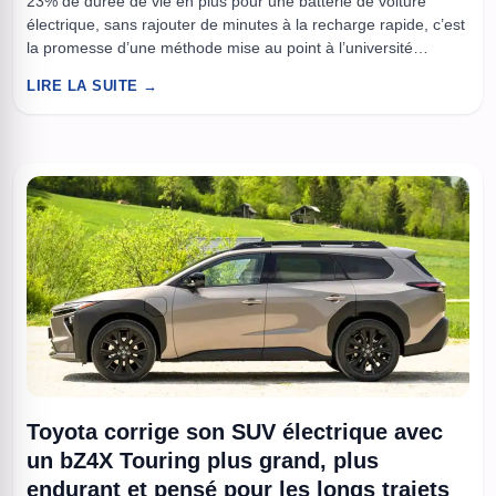
23% de durée de vie en plus pour une batterie de voiture
électrique, sans rajouter de minutes à la recharge rapide, c’est
la promesse d’une méthode mise au point à l’université
Chalmers, en Suède. L’idée est simple sur le papier, mais
LIRE LA SUITE →
redoutable en pratique, une IA ajuste le courant de charge en
fonction de l’état ...
Toyota corrige son SUV électrique avec
un bZ4X Touring plus grand, plus
endurant et pensé pour les longs trajets